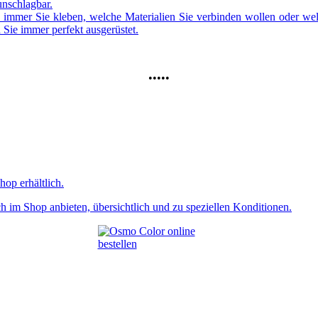
unschlagbar.
h immer Sie kleben, welche Materialien Sie verbinden wollen oder we
 Sie immer perfekt ausgerüstet.
•••••
op erhältlich.
h im Shop anbieten, übersichtlich und zu speziellen Konditionen.